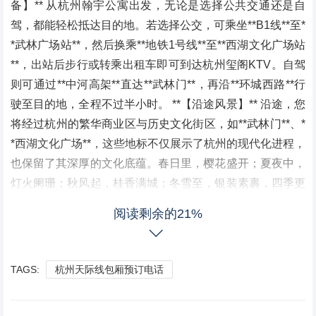
备】** 从杭州翰宇公寓出发，无论是选择公共交通还是自
驾，都能轻松抵达目的地。若选择公交，可乘坐**B1线**至*
*武林广场站**，然后换乘**地铁1号线**至**西湖文化广场站
**，出站后步行或转乘出租车即可到达杭州玺阁KTV。自驾
则可通过**中河高架**直达**武林门**，再沿**环城西路**行
驶至目的地，全程不过半小时。 **【沿途风景】** 沿途，您
将经过杭州的繁华商业区与历史文化街区，如**武林门**、*
*西湖文化广场**，这些地标不仅展示了杭州的现代化进程，
也保留了其深厚的文化底蕴。春日里，樱花盛开；夏夜中，
灯火阑珊；秋风起，桂香满城；冬雪至，银装素裹，四季更
迭中，每一帧都是一幅动人的画卷。 **【杭州玺阁KTV：城
阅读剩余的21%
市娱乐新宠】** **_豪华体验，尽在这里_** 踏入杭州玺阁K
TV，首先映入眼帘的是其现代化的装修风格与豪华的接待
大厅。**_包厢设计_**融合了中式古典与现代简约之美，无
TAGS:
杭州天际线包厢预订电话
论是家庭欢唱、朋友聚会还是商务宴请，都能找到适合的空
间。**_音响设备_**采用国际知名品牌，音质清晰震撼，让