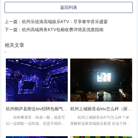
每一位歌者都能感受到身临其境的演唱体验。**_酒水小吃_
返回列表
**种类繁多，品质上乘，满足您的味蕾需求。 **_特色服
务，尊享无限_** 除了基本的娱乐设施外，杭州玺阁KTV还
上一篇：
杭州乐缇港高端娱乐KTV：尽享奢华音乐盛宴
提供了**私人订制服务**，包括主题包厢布置、专业摄影留
下一篇：
杭州高端商务KTV包厢收费详情及优惠指南
念等，让您的每一次聚会都成为难忘的记忆。**_会员制度_
相关文章
**更是为常客提供了诸多优惠与特权，如积分兑换、生日惊
喜等，让您的每一次消费都物超所值。 **【案例分析：一场
难忘的生日派对】** 张先生曾在杭州玺阁KTV为好友举办了
一场别开生面的生日派对。他们提前预订了带有小型舞台和
灯光效果的包厢，并安排了专业摄影师记录整个过程的精彩
瞬间。当晚，不仅有悦耳的歌声、欢快的笑声，还有精心准
备的美食与惊喜礼物，整个派对氛围温馨而热烈，成为了朋
友们心中难忘的美好回忆。 **结语（非结束语）** 从杭州翰
杭州桐庐县附近ktv招聘包厢气氛租,工资是怎么发放的
杭州上城丽音会ktv怎么样（探索杭州上城丽音会KTV的独特魅力与体验分享）
宇公寓到杭州玺阁KTV的旅程，不仅是一次地理位置的转
自助餐便宜，味道一般，就是可
杭州上城丽音会KTV怎么样？深
移，更是一场关于城市生活品质与娱乐选择的探索。
以一边唱歌一边吃饭。还是不错的，
度解析这家高端娱乐新宠 在这个快节
经常去曲库倒是挺全的，喜欢的日文
奏的时代，寻找一处能让心灵得以放
歌都搜到了,环境很好音响很好东西还
松、享受音乐与欢聚时刻的场所，成