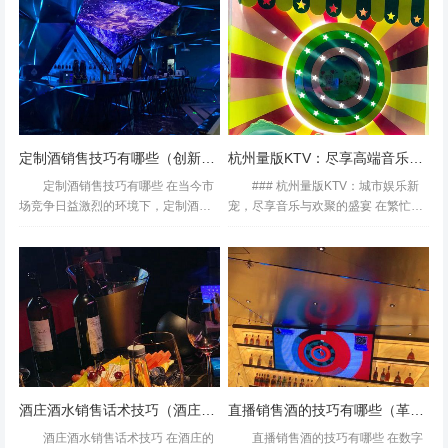
行味道一般般只是怎么没有饮
为了都市人生活中的小确幸。杭州，
料。。。环境不错，音响效果不
这座历史悠久而又现代感...
好，...
定制酒销售技巧有哪些（创新策略：解锁定制酒销售的艺术）
杭州量版KTV：尽享高端音乐盛宴，释放真我风采
定制酒销售技巧有哪些 在当今市
### 杭州量版KTV：城市娱乐新
场竞争日益激烈的环境下，定制酒销
宠，尽享音乐与欢聚的盛宴 在繁忙的
售成为了一种新兴且潜力巨大的商业
都市生活中，寻找一处既能放松身心
模式。如何在众多竞争者中脱颖而
又能与朋友欢聚的场所，成为了许多
出，提升销售业绩，关键在于掌握有
人的心愿。杭州，这座历史悠久而又
效的销售技巧。本文将探讨几...
充满现代气息的城市...
酒庄酒水销售话术技巧（酒庄酒水销售：创意沟通策略与实战话术）
直播销售酒的技巧有哪些（革新策略：直播售酒的高效营销技巧）
酒庄酒水销售话术技巧 在酒庄的
直播销售酒的技巧有哪些 在数字