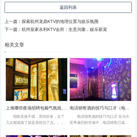
例二：小型独立KTV** 一些规模较小的独立KTV，由于经营
返回列表
灵活，可能会选择每月的5号或15号发放工资。这类企业虽
然规模不大，但同样重视员工的权益，确保按时足额支付工
上一篇：
探索杭州龙鼎KTV的地理位置与娱乐氛围
资。在某些情况下，为了吸引和留住人才，这些小型KTV还
下一篇：
杭州皇家永利KTV会所：生意兴隆，娱乐新宠
会提供额外的福利待遇，如节日福利、年终奖等。 **三、注
意事项与建议** 1. **签订合同**：无论是大型连锁还是小型
相关文章
独立KTV，员工在入职前都应与公司签订正式的劳动合同，
明确工资发放日期及其他福利待遇。 2. **关注通知**：及时
关注公司发布的通知和公告，了解工资发放的具体安排及注
意事项。 3. **财务规划**：根据个人收入情况制定合理的财
务规划，确保在工资发放前有足够的资金应对日常开销。 4.
**权益保护**：如遇公司拖欠工资或未按时发放工资的情
况，员工有权向劳动监察部门投诉举报，维护自身合法权
上海哪些夜场招聘包厢气氛组,夜场上班适合穿黑色衣服吗？
电话销售酒的技巧与口才（电话营销中的酒品推介艺术与沟通策略）
益。 **总结** 杭州KTV行业的工资发放时间大多遵循国家法
唱歌音效不错，房间好多，去了
电话销售酒的技巧与口才 在当今
定节假日及地方劳动法规，具体日期则因企业而异。通过了
几次都迷路了就是系统旧了点。。好
竞争激烈的市场中，电话销售已成为
多歌没有。。离自己家这样近，还没
许多企业推广产品、扩大市场份额的
解行业惯例和签订正式劳动合同，员工可以更好地规划个人
来过这里唱歌，想想也好笑，宁愿跑
重要手段。对于销售酒类产品而言，