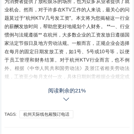
为消费者提供了放松娱乐的场所，也为众多从业者提供了就
业机会。然而，对于许多在KTV工作的人来说，最关心的问
题莫过于“杭州KTV几号发工资”。本文将为您揭秘这一行业
的薪酬发放时间，帮助您更好地规划个人财务。 **一、行业
惯例与法规遵循** 在杭州，大多数企业的工资发放日遵循国
家法定节假日及地方劳动法规。一般而言，正规企业会选择
在每月的固定日期发放工资，如1号、5号或10号等，以便
于员工管理和财务结算。对于杭州KTV行业而言，也不例
外。根据《中华人民共和国劳动法》及浙江省相关劳动法
规，工资至少每月支付一次，具体日期则需根据企业规定或
劳动合同约定。 **二、实际案例分享** - **案例一：某知名
阅读剩余的21%
连锁KTV** 该连锁KTV在杭州拥有多家分店，其工资发放日
为每月10号。这一安排不仅符合劳动法规定，也便于员工提
前规划个人财务，如缴纳房租、购买生活必需品等。此外，
TAGS:
杭州天际线包厢预订电话
该公司在发放工资时还会提供详细的工资条，包括基本工
资、加班费、奖金等明细，确保员工权益得到保障。 - **案