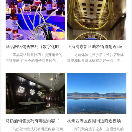
财务并保护自身权益。同时，我们也应关注企业的实际运营
到木渎去唱歌，却没有到这里来唱
掌握一定的技巧与口才更是至关重
情况及其对员工福利的承诺与兑现情况。希望本文能为您解
过，有点舍近求远？,这家南国麦...
要。本文旨在探讨如何通过有...
答关于“杭州KTV几号发工资”的疑问并为您提供有价值的参
考信息。
酒品网络销售技巧（数字化时代下的酒类电商营销策略创新）
上海浦东新区塘桥街道附近ktv招聘酒水促销员,生意好好上班的
酒品网络销售技巧：提升销量的
之前体验过长沙店，长沙店整体
关键策略 在当今的电子商务时代，酒
环境和饮食都比这家店好一点，不过
品网络销售已成为酒类企业拓展市
这是在上海，团购58一位真的很划算
场、提升销量的重要渠道。然而，如
了，可惜现在涨价到72一位的团购价
何在竞争激烈的市场中脱颖而出，成
了。吃的没有什么特别有印象的，整
为众多酒商关注的焦点。本文...
体味道都一般，一些海鲜都...
马奶酒销售技巧有哪些内容（马奶酒销售策略与实战技巧解析）
杭州西湖区西湖街道附近夜场招聘包厢陪唱,接受新人的
马奶酒销售技巧有哪些内容 马奶
部门聚会选了这家，交通便利的